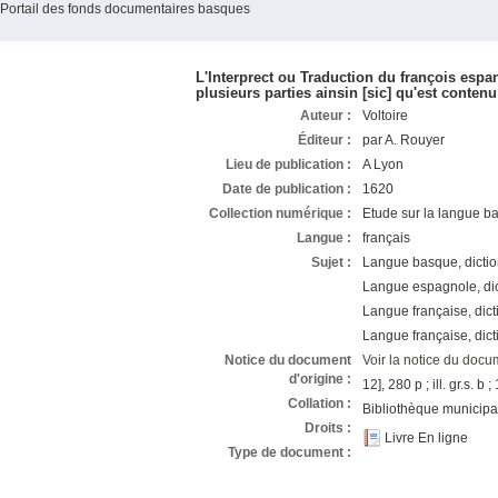
Portail des fonds documentaires basques
L'Interprect ou Traduction du françois espa
plusieurs parties ainsin [sic] qu'est contenu
Auteur :
Voltoire
Éditeur :
par A. Rouyer
Lieu de publication :
A Lyon
Date de publication :
1620
Collection numérique :
Etude sur la langue 
Langue :
français
Sujet :
Langue basque, dictio
Langue espagnole, dic
Langue française, di
Langue française, dic
Notice du document
Voir la notice du docu
d'origine :
12], 280 p ; ill. gr.s. b 
Collation :
Bibliothèque municip
Droits :
Livre En ligne
Type de document :