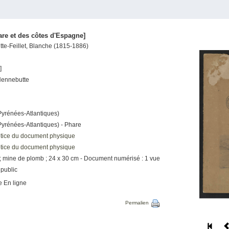
are et des côtes d'Espagne]
te-Feillet, Blanche (1815-1886)
5]
- Hennebutte
e
(Pyrénées-Atlantiques)
(Pyrénées-Atlantiques) - Phare
notice du document physique
notice du document physique
 ; mine de plomb ; 24 x 30 cm - Document numérisé : 1 vue
 public
e En ligne
Permalien