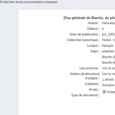
Portail des fonds documentaires basques
[Vue générale de Biarritz, du ph
Auteur :
Hennebut
Éditeur :
n
Date de publication :
[ca. 185
Collection numérique :
Feillet 
Langue :
français
Sujet :
estamp
Biarritz 
Biarritz 
Lien externe :
Voir la 
Notice du document
Voir la 
d'origine :
1 dessin
Collation :
domaine
Droits :
Imag
Type de document :