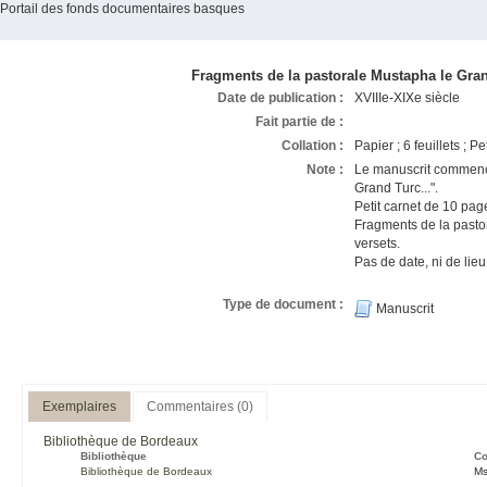
Portail des fonds documentaires basques
Fragments de la pastorale Mustapha le Gra
Date de publication :
XVIIIe-XIXe siècle
Fait partie de :
Collation :
Papier ; 6 feuillets ; P
Note :
Le manuscrit commenc
Grand Turc...".
Petit carnet de 10 pag
Fragments de la past
versets.
Pas de date, ni de lie
Type de document :
Manuscrit
Exemplaires
Commentaires (0)
Bibliothèque de Bordeaux
Bibliothèque
Co
Bibliothèque de Bordeaux
Ms